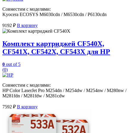
Совместим с моделями:
Kyocera ECOSYS M6030cdn / M6530cdn / P6130cdn
9192
₽
В корзину
Комплект картриджей CF540X,
CF541X, CF542X, CF543X для HP
0
out of 5
(0)
Совместим с моделями:
HP Color LaserJet Pro M254dn / M254dw / M254nw / M280nw /
M281fdn / M281fdw / M281cdw
7592
₽
В корзину