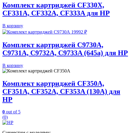
Комплект картриджей CF330X,
CF331A, CF332A, CF333A для HP
В корзину
19992
₽
Комплект картриджей C9730A,
C9731A, C9732A, C9733A (645a) для HP
В корзину
Комплект картриджей CF350A,
CF351A, CF352A, CF353A (130A) для
HP
0
out of 5
(0)
Совместим с моделями: