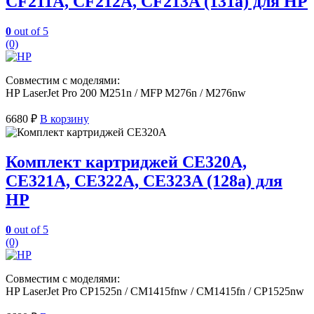
CF211A, CF212A, CF213A (131a) для HP
0
out of 5
(0)
Совместим с моделями:
HP LaserJet Pro 200 M251n / MFP M276n / M276nw
6680
₽
В корзину
Комплект картриджей CE320A,
CE321A, CE322A, CE323A (128a) для
HP
0
out of 5
(0)
Совместим с моделями:
HP LaserJet Pro CP1525n / CM1415fnw / CM1415fn / CP1525nw