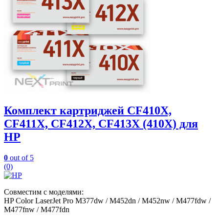
Комплект картриджей CF410X,
CF411X, CF412X, CF413X (410X) для
HP
0
out of 5
(0)
Совместим с моделями:
HP Color LaserJet Pro M377dw / M452dn / M452nw / M477fdw /
M477fnw / M477fdn