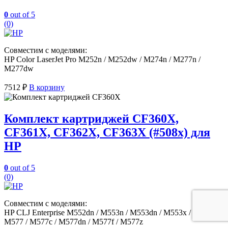
0
out of 5
(0)
Совместим с моделями:
HP Color LaserJet Pro M252n / M252dw / M274n / M277n /
M277dw
7512
₽
В корзину
Комплект картриджей CF360X,
CF361X, CF362X, CF363X (#508x) для
HP
0
out of 5
(0)
Совместим с моделями:
HP CLJ Enterprise M552dn / M553n / M553dn / M553x / MFP
M577 / M577c / M577dn / M577f / M577z