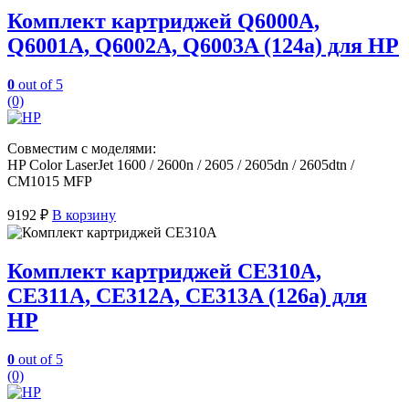
Комплект картриджей Q6000A,
Q6001A, Q6002A, Q6003A (124a) для HP
0
out of 5
(0)
Совместим с моделями:
HP Color LaserJet 1600 / 2600n / 2605 / 2605dn / 2605dtn /
CM1015 MFP
9192
₽
В корзину
Комплект картриджей CE310A,
CE311A, CE312A, CE313A (126a) для
HP
0
out of 5
(0)