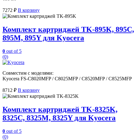
7272
₽
В корзину
Комплект картриджей TK-895K, 895C,
895M, 895Y для Kyocera
0
out of 5
(0)
Совместим с моделями:
Kyocera FS-C8020MFP / C8025MFP / C8520MFP / C8525MFP
8712
₽
В корзину
Комплект картриджей TK-8325K,
8325C, 8325M, 8325Y для Kyocera
0
out of 5
(0)