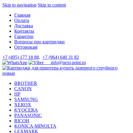
Skip to navigation
Skip to content
Главная
Оплата
Доставка
Контакты
Гарантии
Вопросы про картриджи
Оптовикам
+7 (495) 177 18 88,
+7 (964) 640 31 82
info@next-print.ru
BROTHER
CANON
HP
SAMSUNG
XEROX
KYOCERA
PANASONIC
RICOH
KONICA-MINOLTA
LEXMARK