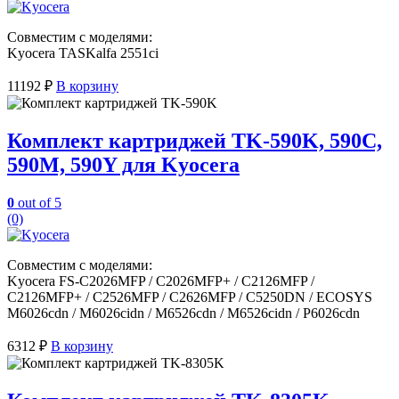
Совместим с моделями:
Kyocera TASKalfa 2551ci
11192
₽
В корзину
Комплект картриджей TK-590K, 590C,
590M, 590Y для Kyocera
0
out of 5
(0)
Совместим с моделями:
Kyocera FS-C2026MFP / C2026MFP+ / C2126MFP /
C2126MFP+ / C2526MFP / C2626MFP / C5250DN / ECOSYS
M6026cdn / M6026cidn / M6526cdn / M6526cidn / P6026cdn
6312
₽
В корзину