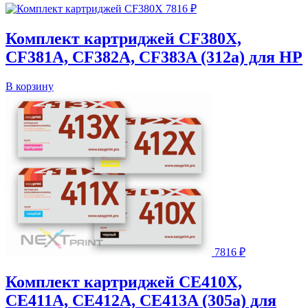
7816
₽
Комплект картриджей CF380X,
CF381A, CF382A, CF383A (312a) для HP
В корзину
7816
₽
Комплект картриджей CE410X,
CE411A, CE412A, CE413A (305a) для