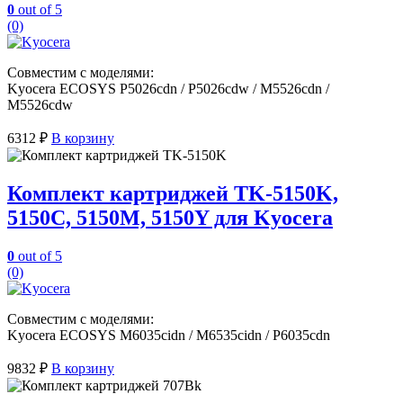
0
out of 5
(0)
Совместим с моделями:
Kyocera ECOSYS Р5026cdn / Р5026cdw / M5526cdn /
M5526cdw
6312
₽
В корзину
Комплект картриджей TK-5150K,
5150C, 5150M, 5150Y для Kyocera
0
out of 5
(0)
Совместим с моделями:
Kyocera ECOSYS M6035cidn / M6535cidn / P6035cdn
9832
₽
В корзину