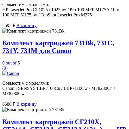
Совместим с моделями:
HP LaserJet Pro CP1025 / 1025nw / Pro 100 MFP M175A / Pro
100 MFP M175nw / TopShot LaserJet Pro M275
5592
₽
В корзину
Комплект картриджей 731Bk, 731C,
731Y, 731M для Canon
0
out of 5
(0)
Совместим с моделями:
Canon i-SENSYS LBP7100Cn / LBP7110Cw / MF8230Cn /
MF8280Cw
6680
₽
В корзину
Комплект картриджей CF210X,