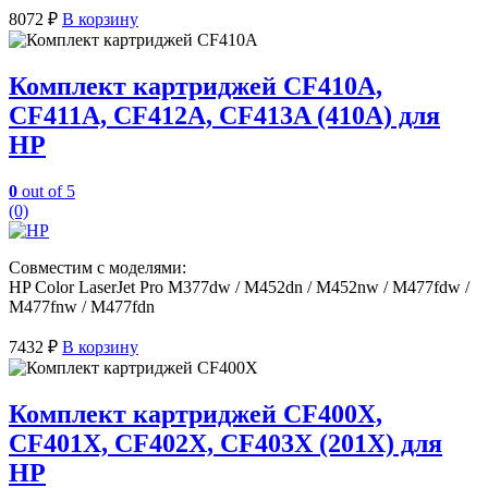
8072
₽
В корзину
Комплект картриджей CF410A,
CF411A, CF412A, CF413A (410A) для
HP
0
out of 5
(0)
Совместим с моделями:
HP Color LaserJet Pro M377dw / M452dn / M452nw / M477fdw /
M477fnw / M477fdn
7432
₽
В корзину
Комплект картриджей CF400X,
CF401X, CF402X, CF403X (201X) для
HP