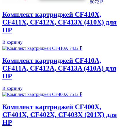
8072
₽
Комплект картриджей CF410X,
CF411X, CF412X, CF413X (410X) для
HP
В корзину
7432
₽
Комплект картриджей CF410A,
CF411A, CF412A, CF413A (410A) для
HP
В корзину
7512
₽
Комплект картриджей CF400X,
CF401X, CF402X, CF403X (201X) для
HP