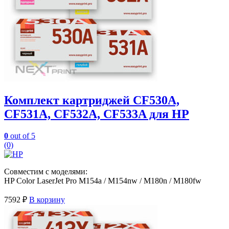
Комплект картриджей CF530A,
CF531A, CF532A, CF533A для HP
0
out of 5
(0)
Совместим с моделями:
HP Color LaserJet Pro M154a / M154nw / M180n / M180fw
7592
₽
В корзину