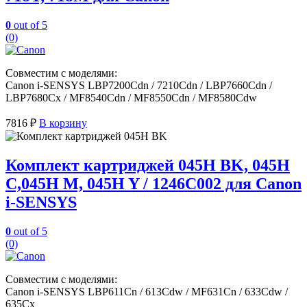
0
out of 5
(0)
Совместим с моделями:
Canon i-SENSYS LBP7200Cdn / 7210Cdn / LBP7660Cdn /
LBP7680Cx / MF8540Cdn / MF8550Cdn / MF8580Cdw
7816
₽
В корзину
Комплект картриджей 045H BK, 045H
C,045H M, 045H Y / 1246C002 для Canon
i-SENSYS
0
out of 5
(0)
Совместим с моделями:
Canon i-SENSYS LBP611Cn / 613Cdw / MF631Cn / 633Cdw /
635Cx