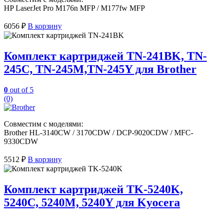
HP LaserJet Pro M176n MFP / M177fw MFP
6056
₽
В корзину
Комплект картриджей TN-241BK, TN-
245C, TN-245M,TN-245Y для Brother
0
out of 5
(0)
Совместим с моделями:
Brother HL-3140CW / 3170CDW / DCP-9020CDW / MFC-
9330CDW
5512
₽
В корзину
Комплект картриджей TK-5240K,
5240C, 5240M, 5240Y для Kyocera