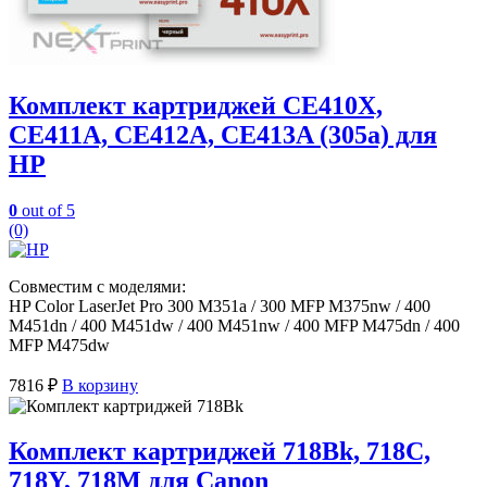
Комплект картриджей CE410X,
CE411A, CE412A, CE413A (305a) для
HP
0
out of 5
(0)
Совместим с моделями:
HP Color LaserJet Pro 300 M351a / 300 MFP M375nw / 400
M451dn / 400 M451dw / 400 M451nw / 400 MFP M475dn / 400
MFP M475dw
7816
₽
В корзину
Комплект картриджей 718Bk, 718C,
718Y, 718M для Canon