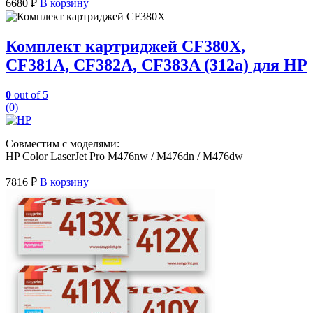
6680
₽
В корзину
Комплект картриджей CF380X,
CF381A, CF382A, CF383A (312a) для HP
0
out of 5
(0)
Совместим с моделями:
HP Color LaserJet Pro M476nw / M476dn / M476dw
7816
₽
В корзину