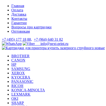
Skip
Skip
Главная
to
to
Оплата
navigation
content
Доставка
Контакты
Гарантии
Вопросы про картриджи
Оптовикам
+7 (495) 177 18 88,
+7 (964) 640 31 82
info@next-print.ru
BROTHER
CANON
HP
SAMSUNG
XEROX
KYOCERA
PANASONIC
RICOH
KONICA-MINOLTA
LEXMARK
OKI
SHARP