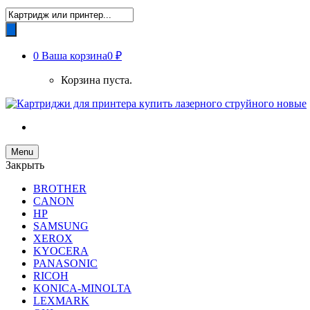
Поиск
товаров
0
Ваша корзина
0 ₽
Корзина пуста.
Menu
Закрыть
BROTHER
CANON
HP
SAMSUNG
XEROX
KYOCERA
PANASONIC
RICOH
KONICA-MINOLTA
LEXMARK