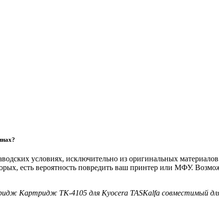
инах?
 заводских условиях, исключительно из оригинальных материало
торых, есть вероятность повредить ваш принтер или МФУ. Возм
тридж Картридж TK-4105 для Kyocera TASKalfa совместимый дл