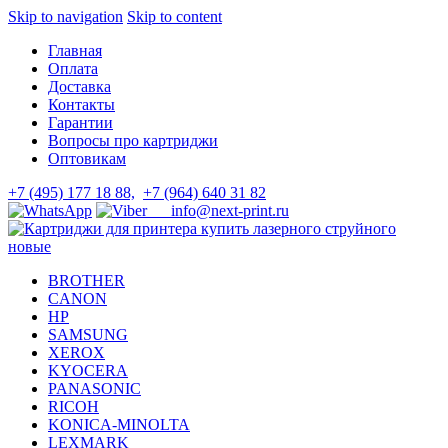
Skip to navigation
Skip to content
Главная
Оплата
Доставка
Контакты
Гарантии
Вопросы про картриджи
Оптовикам
+7 (495) 177 18 88,
+7 (964) 640 31 82
info@next-print.ru
BROTHER
CANON
HP
SAMSUNG
XEROX
KYOCERA
PANASONIC
RICOH
KONICA-MINOLTA
LEXMARK