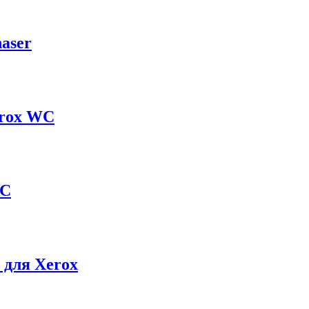
aser
erox WC
WC
 для Xerox