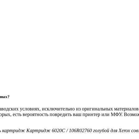
инах?
 заводских условиях, исключительно из оригинальных материало
торых, есть вероятность повредить ваш принтер или МФУ. Возм
ть картридж Картридж 6020C / 106R02760 голубой для Xerox со