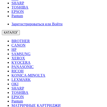
SHARP
TOSHIBA
EPSON
Pantum
Зарегистрироваться или Войти
КАТАЛОГ
BROTHER
CANON
HP
SAMSUNG
XEROX
KYOCERA
PANASONIC
RICOH
KONICA-MINOLTA
LEXMARK
OKI
SHARP
TOSHIBA
EPSON
Pantum
МАТРИЧНЫЕ КАРТРИДЖИ