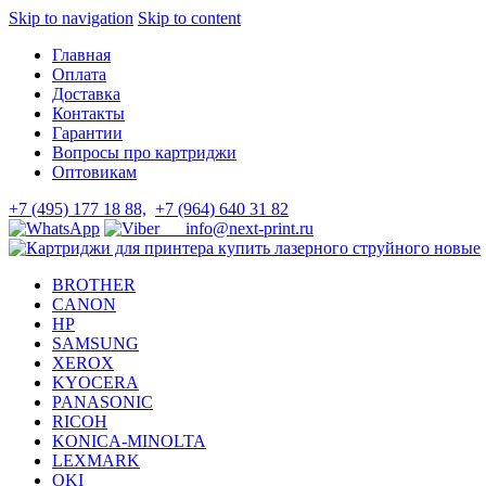
Skip to navigation
Skip to content
Главная
Оплата
Доставка
Контакты
Гарантии
Вопросы про картриджи
Оптовикам
+7 (495) 177 18 88,
+7 (964) 640 31 82
info@next-print.ru
BROTHER
CANON
HP
SAMSUNG
XEROX
KYOCERA
PANASONIC
RICOH
KONICA-MINOLTA
LEXMARK
OKI