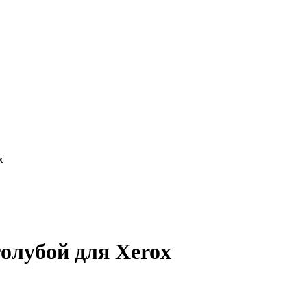
x
олубой для Xerox