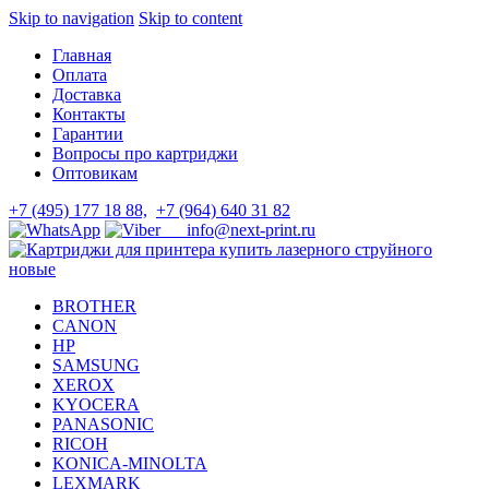
Skip to navigation
Skip to content
Главная
Оплата
Доставка
Контакты
Гарантии
Вопросы про картриджи
Оптовикам
+7 (495) 177 18 88,
+7 (964) 640 31 82
info@next-print.ru
BROTHER
CANON
HP
SAMSUNG
XEROX
KYOCERA
PANASONIC
RICOH
KONICA-MINOLTA
LEXMARK