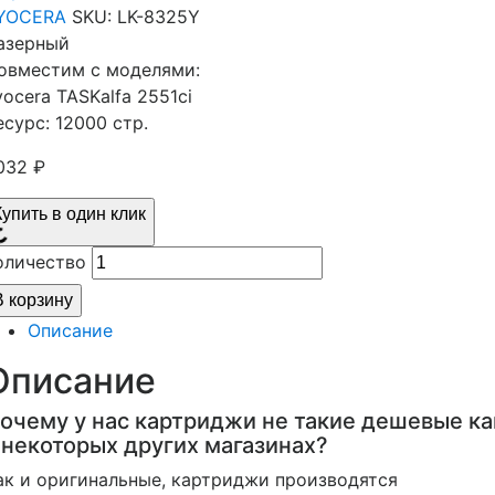
YOCERA
SKU:
LK-8325Y
азерный
овместим с моделями:
yocera TASKalfa 2551ci
есурс: 12000 стр.
032
₽
Купить в один клик
оличество
В корзину
Описание
Описание
очему у нас картриджи не такие дешевые ка
 некоторых других магазинах?
ак и оригинальные, картриджи производятся