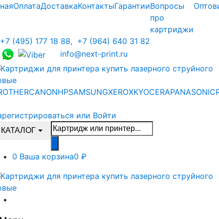
Skip
Skip
ная
Оплата
Доставка
Контакты
Гарантии
Вопросы
Оптов
to
to
про
navigation
content
картриджи
+7 (495) 177 18 88,
+7 (964) 640 31 82
info@next-print.ru
ROTHER
CANON
HP
SAMSUNG
XEROX
KYOCERA
PANASONIC
арегистрироваться или Войти
Поиск
КАТАЛОГ
товаров
0
Ваша корзина
0 ₽