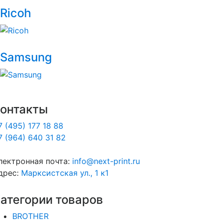
Ricoh
Samsung
онтакты
7 (495) 177 18 88
7 (964) 640 31 82
лектронная почта:
info@next-print.ru
дрес:
Марксистская ул., 1 к1
атегории товаров
BROTHER