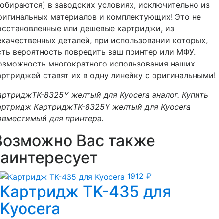
собираются) в заводских условиях, исключительно из
ригинальных материалов и комплектующих! Это не
осстановленные или дешевые картриджи, из
екачественных деталей, при использовании которых,
сть вероятность повредить ваш принтер или МФУ.
озможность многократного использования наших
артриджей ставят их в одну линейку с оригинальными!
артриджTK-8325Y желтый для Kyocera аналог. Купить
артридж КартриджTK-8325Y желтый для Kyocera
овместимый для принтера.
Возможно Вас также
заинтересует
1912
₽
Картридж TK-435 для
Kyocera