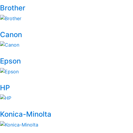
Карусель
Brother
брендов
Canon
Epson
HP
Konica-Minolta