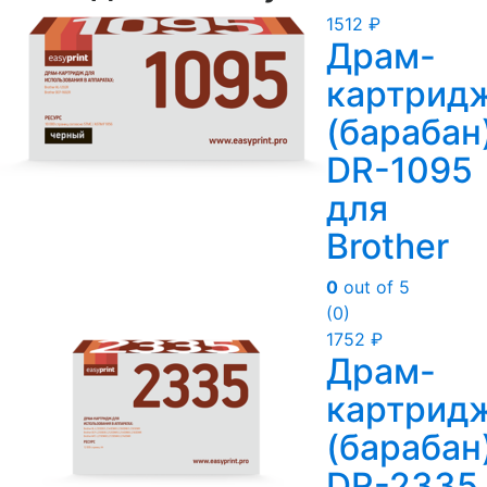
1512
₽
Драм-
картрид
(барабан
DR-1095
для
Brother
0
out of 5
(0)
1752
₽
Драм-
картрид
(барабан
DR-2335