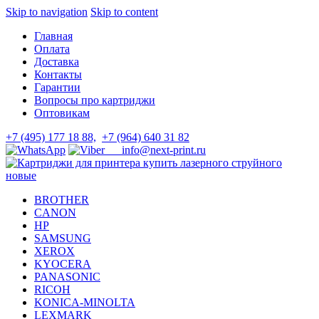
Skip to navigation
Skip to content
Главная
Оплата
Доставка
Контакты
Гарантии
Вопросы про картриджи
Оптовикам
+7 (495) 177 18 88,
+7 (964) 640 31 82
info@next-print.ru
BROTHER
CANON
HP
SAMSUNG
XEROX
KYOCERA
PANASONIC
RICOH
KONICA-MINOLTA
LEXMARK