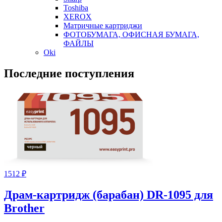
Toshiba
XEROX
Матричные картриджи
ФОТОБУМАГА, ОФИСНАЯ БУМАГА,
ФАЙЛЫ
Oki
Последние поступления
1512
₽
Драм-картридж (барабан) DR-1095 для
Brother