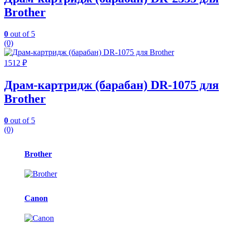
Brother
0
out of 5
(0)
1512
₽
Драм-картридж (барабан) DR-1075 для
Brother
0
out of 5
(0)
Карусель
Brother
брендов
Canon