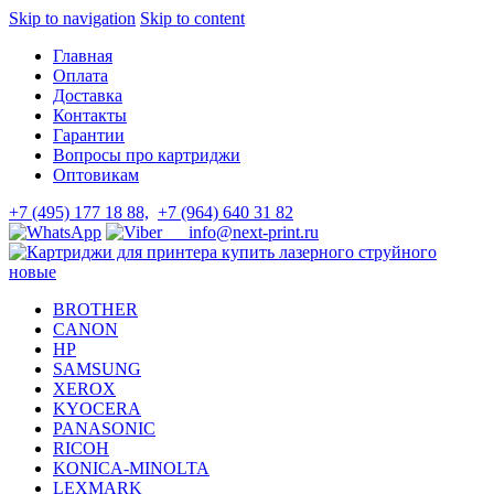
Skip to navigation
Skip to content
Главная
Оплата
Доставка
Контакты
Гарантии
Вопросы про картриджи
Оптовикам
+7 (495) 177 18 88,
+7 (964) 640 31 82
info@next-print.ru
BROTHER
CANON
HP
SAMSUNG
XEROX
KYOCERA
PANASONIC
RICOH
KONICA-MINOLTA
LEXMARK