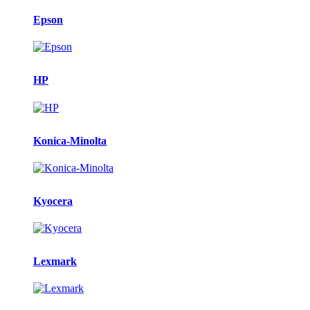
Epson
HP
Konica-Minolta
Kyocera
Lexmark