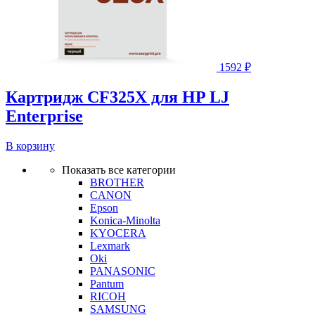
1592
₽
Картридж CF325X для HP LJ
Enterprise
В корзину
Показать все категории
BROTHER
CANON
Epson
Konica-Minolta
KYOCERA
Lexmark
Oki
PANASONIC
Pantum
RICOH
SAMSUNG