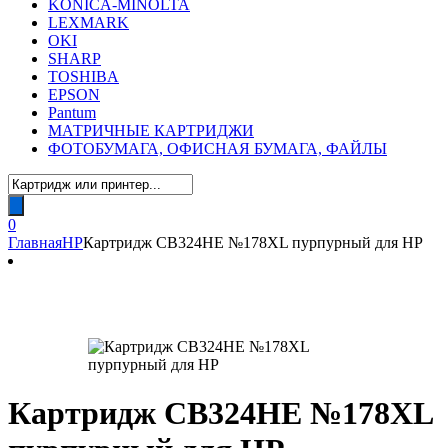
KONICA-MINOLTA
LEXMARK
OKI
SHARP
TOSHIBA
EPSON
Pantum
МАТРИЧНЫЕ КАРТРИДЖИ
ФОТОБУМАГА, ОФИСНАЯ БУМАГА, ФАЙЛЫ
Поиск
товаров
0
Главная
HP
Картридж CB324HE №178XL пурпурный для HP
Картридж CB324HE №178XL