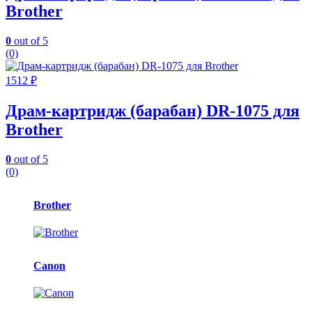
Brother
0
out of 5
(0)
1512
₽
Драм-картридж (барабан) DR-1075 для
Brother
0
out of 5
(0)
Карусель
Brother
брендов
Canon