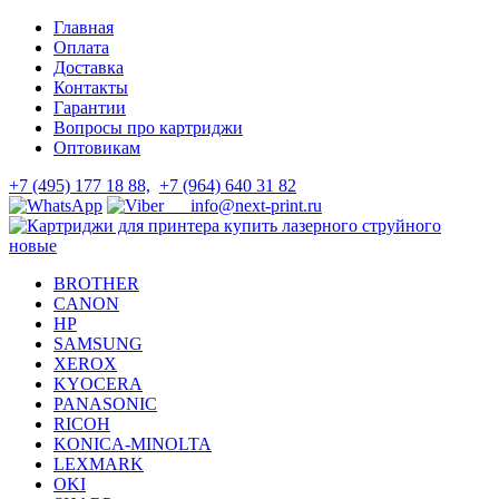
Skip
Skip
Главная
to
to
Оплата
navigation
content
Доставка
Контакты
Гарантии
Вопросы про картриджи
Оптовикам
+7 (495) 177 18 88,
+7 (964) 640 31 82
info@next-print.ru
BROTHER
CANON
HP
SAMSUNG
XEROX
KYOCERA
PANASONIC
RICOH
KONICA-MINOLTA
LEXMARK
OKI