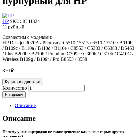
пурпурный для HP
HP
SKU:
IC-H324
Струйный
Совместим с моделями:
HP Deskjet 3070A / Photosmart 5510 / 5515 / 6510 / 7510 / B010b
/ B109c / B110a / B110d / B110e / C8553 / C5383 / C6383 / D5463
/ Plus B209b / B210b / Premium C309c / C309h / C310b / C410C /
Wireless B109g / B109r / Pro B8553 / 8558
870
₽
Купить в один клик
Количество
В корзину
Описание
Описание
Почему у нас картриджи не такие дешевые как в некоторых других
магазинах?