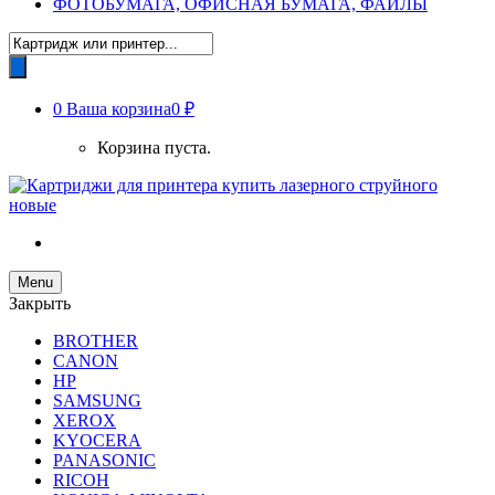
ФОТОБУМАГА, ОФИСНАЯ БУМАГА, ФАЙЛЫ
Поиск
товаров
0
Ваша корзина
0 ₽
Корзина пуста.
Menu
Закрыть
BROTHER
CANON
HP
SAMSUNG
XEROX
KYOCERA
PANASONIC
RICOH