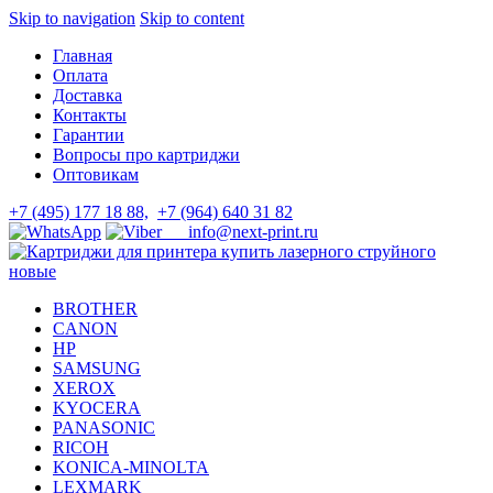
Skip to navigation
Skip to content
Главная
Оплата
Доставка
Контакты
Гарантии
Вопросы про картриджи
Оптовикам
+7 (495) 177 18 88,
+7 (964) 640 31 82
info@next-print.ru
BROTHER
CANON
HP
SAMSUNG
XEROX
KYOCERA
PANASONIC
RICOH
KONICA-MINOLTA
LEXMARK