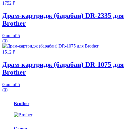
1752
₽
Драм-картридж (барабан) DR-2335 для
Brother
0
out of 5
(0)
1512
₽
Драм-картридж (барабан) DR-1075 для
Brother
0
out of 5
(0)
Карусель
Brother
брендов
Canon