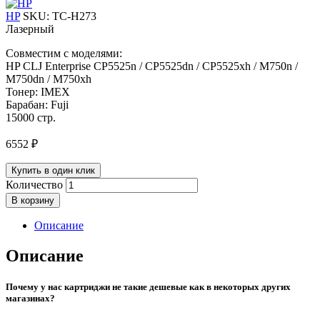
HP
SKU:
TC-H273
Лазерный
Совместим с моделями:
HP CLJ Enterprise CP5525n / CP5525dn / CP5525xh / M750n /
M750dn / M750xh
Тонер: IMEX
Барабан: Fuji
15000 стр.
6552
₽
Купить в один клик
Количество
В корзину
Описание
Описание
Почему у нас картриджи не такие дешевые как в некоторых других
магазинах?