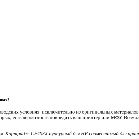
инах?
 заводских условиях, исключительно из оригинальных материало
торых, есть вероятность повредить ваш принтер или МФУ. Возм
дж Картридж CF403X пурпурный для HP совместимый для прин