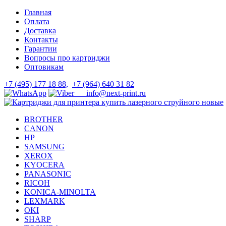
Skip
Skip
Главная
to
to
Оплата
navigation
content
Доставка
Контакты
Гарантии
Вопросы про картриджи
Оптовикам
+7 (495) 177 18 88,
+7 (964) 640 31 82
info@next-print.ru
BROTHER
CANON
HP
SAMSUNG
XEROX
KYOCERA
PANASONIC
RICOH
KONICA-MINOLTA
LEXMARK
OKI
SHARP