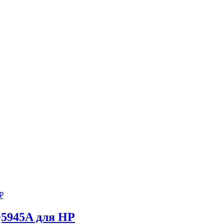
₽
Q5945A для HP