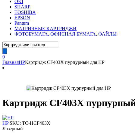
OKI
SHARP
TOSHIBA
EPSON
Pantum
МАТРИЧНЫЕ КАРТРИДЖИ
ФОТОБУМАГА, ОФИСНАЯ БУМАГА, ФАЙЛЫ
Поиск
товаров
0
Главная
HP
Картридж CF403X пурпурный для HP
Картридж CF403X пурпурный
HP
SKU:
TC-HCF403X
Лазерный