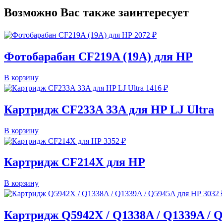
Возможно Вас также заинтересует
2072
₽
Фотобарабан CF219A (19A) для HP
В корзину
1416
₽
Картридж CF233A 33A для HP LJ Ultra
В корзину
3352
₽
Картридж CF214X для HP
В корзину
3032
Картридж Q5942X / Q1338A / Q1339A / 