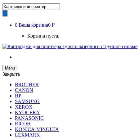
Поиск
товаров
0
Ваша корзина
0 ₽
Корзина пуста.
Menu
Закрыть
BROTHER
CANON
HP
SAMSUNG
XEROX
KYOCERA
PANASONIC
RICOH
KONICA-MINOLTA
LEXMARK