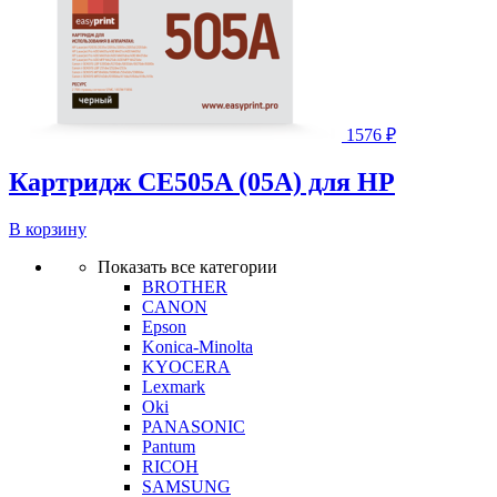
1576
₽
Картридж CE505A (05A) для HP
В корзину
Показать все категории
BROTHER
CANON
Epson
Konica-Minolta
KYOCERA
Lexmark
Oki
PANASONIC
Pantum
RICOH
SAMSUNG