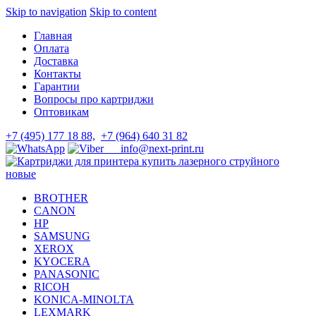
Skip to navigation
Skip to content
Главная
Оплата
Доставка
Контакты
Гарантии
Вопросы про картриджи
Оптовикам
+7 (495) 177 18 88,
+7 (964) 640 31 82
info@next-print.ru
BROTHER
CANON
HP
SAMSUNG
XEROX
KYOCERA
PANASONIC
RICOH
KONICA-MINOLTA
LEXMARK