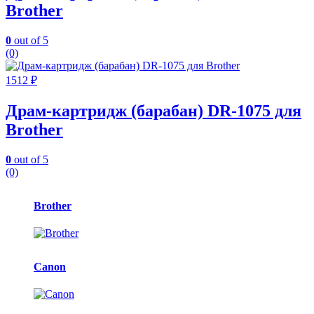
Brother
0
out of 5
(0)
1512
₽
Драм-картридж (барабан) DR-1075 для
Brother
0
out of 5
(0)
Карусель
Brother
брендов
Canon