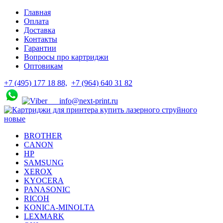
Skip
Skip
Главная
to
to
Оплата
navigation
content
Доставка
Контакты
Гарантии
Вопросы про картриджи
Оптовикам
+7 (495) 177 18 88,
+7 (964) 640 31 82
info@next-print.ru
BROTHER
CANON
HP
SAMSUNG
XEROX
KYOCERA
PANASONIC
RICOH
KONICA-MINOLTA
LEXMARK