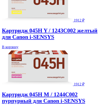
1912
₽
Картридж 045H Y / 1243C002 желтый
для Canon i-SENSYS
В корзину
1912
₽
Картридж 045H M / 1244C002
пурпурный для Canon i-SENSYS