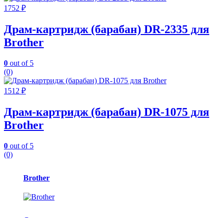
1752
₽
Драм-картридж (барабан) DR-2335 для
Brother
0
out of 5
(0)
1512
₽
Драм-картридж (барабан) DR-1075 для
Brother
0
out of 5
(0)
Карусель
Brother
брендов