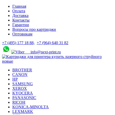
Skip
Skip
Главная
to
to
Оплата
navigation
content
Доставка
Контакты
Гарантии
Вопросы про картриджи
Оптовикам
+7 (495) 177 18 88,
+7 (964) 640 31 82
info@next-print.ru
BROTHER
CANON
HP
SAMSUNG
XEROX
KYOCERA
PANASONIC
RICOH
KONICA-MINOLTA
LEXMARK