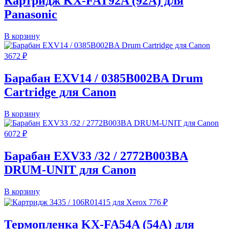
Картридж KX-FAT92A (92A) для
Panasonic
В корзину
3672
₽
Барабан EXV14 / 0385B002BA Drum
Cartridge для Canon
В корзину
6072
₽
Барабан EXV33 /32 / 2772B003BA
DRUM-UNIT для Canon
В корзину
776
₽
Термопленка KX-FA54A (54A) для