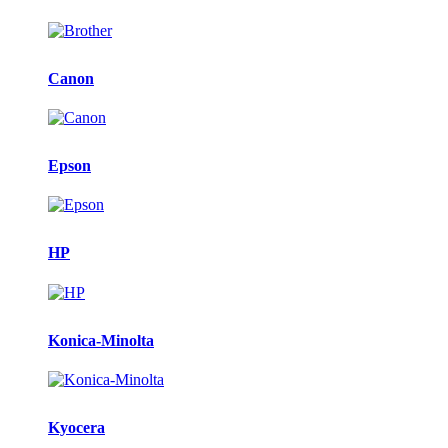
брендов
Canon
Epson
HP
Konica-Minolta
Kyocera