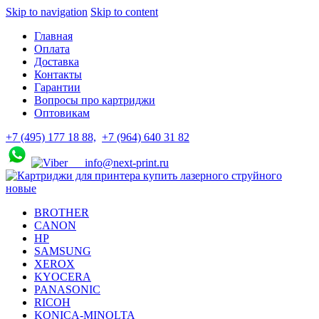
Skip to navigation
Skip to content
Главная
Оплата
Доставка
Контакты
Гарантии
Вопросы про картриджи
Оптовикам
+7 (495) 177 18 88,
+7 (964) 640 31 82
info@next-print.ru
BROTHER
CANON
HP
SAMSUNG
XEROX
KYOCERA
PANASONIC
RICOH
KONICA-MINOLTA