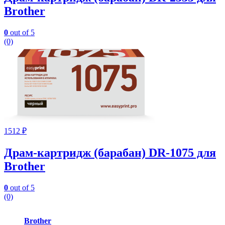
Brother
0
out of 5
(0)
1512
₽
Драм-картридж (барабан) DR-1075 для
Brother
0
out of 5
(0)
Карусель
Brother