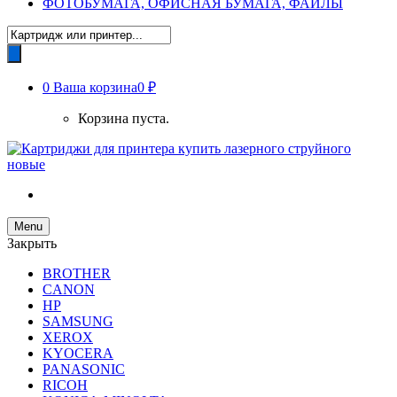
ФОТОБУМАГА, ОФИСНАЯ БУМАГА, ФАЙЛЫ
Поиск
товаров
0
Ваша корзина
0 ₽
Корзина пуста.
Menu
Закрыть
BROTHER
CANON
HP
SAMSUNG
XEROX
KYOCERA
PANASONIC
RICOH