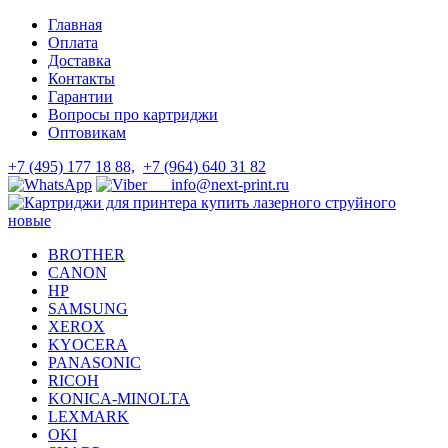
Skip
Skip
Главная
to
to
Оплата
navigation
content
Доставка
Контакты
Гарантии
Вопросы про картриджи
Оптовикам
+7 (495) 177 18 88,
+7 (964) 640 31 82
info@next-print.ru
BROTHER
CANON
HP
SAMSUNG
XEROX
KYOCERA
PANASONIC
RICOH
KONICA-MINOLTA
LEXMARK
OKI