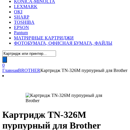
KONICA-MINOLTA
LEXMARK
OKI
SHARP
TOSHIBA
EPSON
Pantum
МАТРИЧНЫЕ КАРТРИДЖИ
ФОТОБУМАГА, ОФИСНАЯ БУМАГА, ФАЙЛЫ
Поиск
товаров
0
Главная
BROTHER
Картридж TN-326M пурпурный для Brother
Картридж TN-326M
пурпурный для Brother