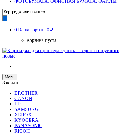
ФОТОБУМАГА, ОФИСНАЯ БУМАГА, ФАЙЛЫ
Поиск
товаров
0
Ваша корзина
0 ₽
Корзина пуста.
Menu
Закрыть
BROTHER
CANON
HP
SAMSUNG
XEROX
KYOCERA
PANASONIC
RICOH