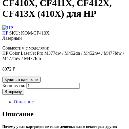
CF410X, CF411X, CF412X,
CF413X (410X) для HP
HP
SKU:
KOM-CF410X
Лазерный
Совместим с моделями:
HP Color LaserJet Pro M377dw / M452dn / M452nw / M477fdw /
M477fnw / M477fdn
8072
₽
Купить в один клик
Количество
В корзину
Описание
Описание
Почему у нас картриджи не такие дешевые как в некоторых других