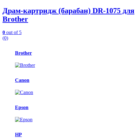
Драм-картридж (барабан) DR-1075 для
Brother
0
out of 5
(0)
Карусель
Brother
брендов
Canon
Epson
HP