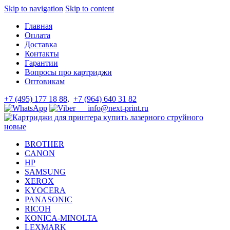
Skip to navigation
Skip to content
Главная
Оплата
Доставка
Контакты
Гарантии
Вопросы про картриджи
Оптовикам
+7 (495) 177 18 88,
+7 (964) 640 31 82
info@next-print.ru
BROTHER
CANON
HP
SAMSUNG
XEROX
KYOCERA
PANASONIC
RICOH
KONICA-MINOLTA
LEXMARK