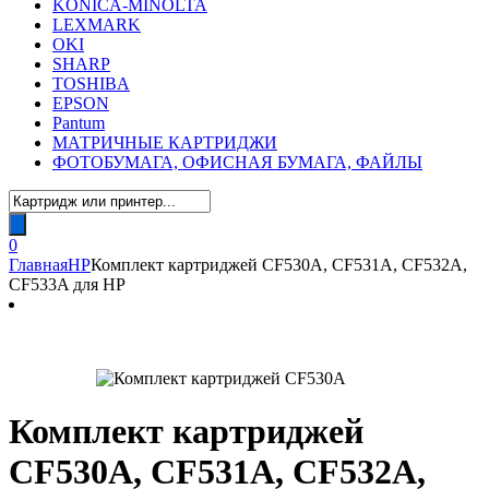
KONICA-MINOLTA
LEXMARK
OKI
SHARP
TOSHIBA
EPSON
Pantum
МАТРИЧНЫЕ КАРТРИДЖИ
ФОТОБУМАГА, ОФИСНАЯ БУМАГА, ФАЙЛЫ
Поиск
товаров
0
Главная
HP
Комплект картриджей CF530A, CF531A, CF532A,
CF533A для HP
Комплект картриджей
CF530A, CF531A, CF532A,