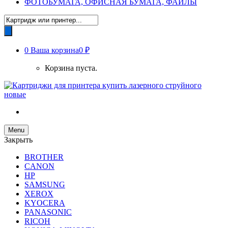
ФОТОБУМАГА, ОФИСНАЯ БУМАГА, ФАЙЛЫ
Поиск
товаров
0
Ваша корзина
0 ₽
Корзина пуста.
Menu
Закрыть
BROTHER
CANON
HP
SAMSUNG
XEROX
KYOCERA
PANASONIC
RICOH