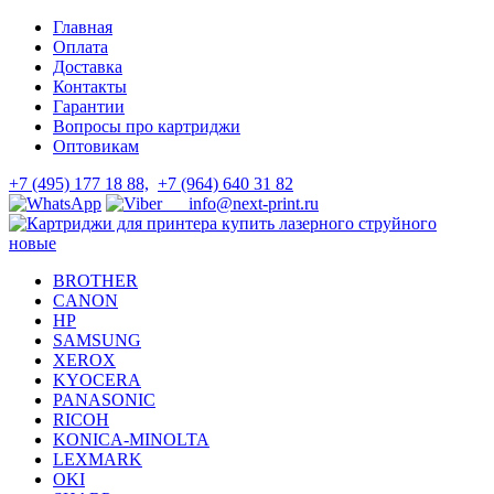
Skip
Skip
Главная
to
to
Оплата
navigation
content
Доставка
Контакты
Гарантии
Вопросы про картриджи
Оптовикам
+7 (495) 177 18 88,
+7 (964) 640 31 82
info@next-print.ru
BROTHER
CANON
HP
SAMSUNG
XEROX
KYOCERA
PANASONIC
RICOH
KONICA-MINOLTA
LEXMARK
OKI