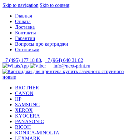
Skip to navigation
Skip to content
Главная
Оплата
Доставка
Контакты
Гарантии
Вопросы про картриджи
Оптовикам
+7 (495) 177 18 88,
+7 (964) 640 31 82
info@next-print.ru
BROTHER
CANON
HP
SAMSUNG
XEROX
KYOCERA
PANASONIC
RICOH
KONICA-MINOLTA
LEXMARK