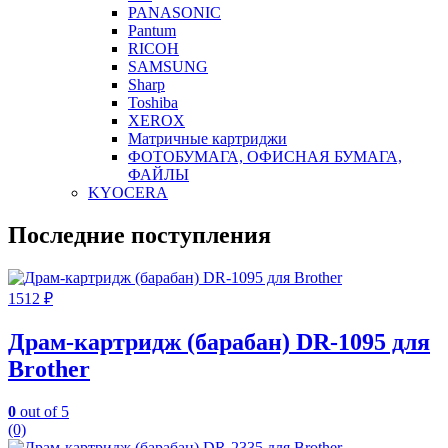
PANASONIC
Pantum
RICOH
SAMSUNG
Sharp
Toshiba
XEROX
Матричные картриджи
ФОТОБУМАГА, ОФИСНАЯ БУМАГА,
ФАЙЛЫ
KYOCERA
Последние поступления
1512
₽
Драм-картридж (барабан) DR-1095 для
Brother
0
out of 5
(0)