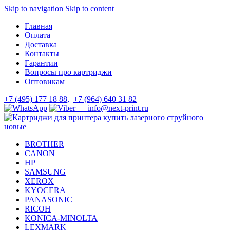
Skip to navigation
Skip to content
Главная
Оплата
Доставка
Контакты
Гарантии
Вопросы про картриджи
Оптовикам
+7 (495) 177 18 88,
+7 (964) 640 31 82
info@next-print.ru
BROTHER
CANON
HP
SAMSUNG
XEROX
KYOCERA
PANASONIC
RICOH
KONICA-MINOLTA
LEXMARK