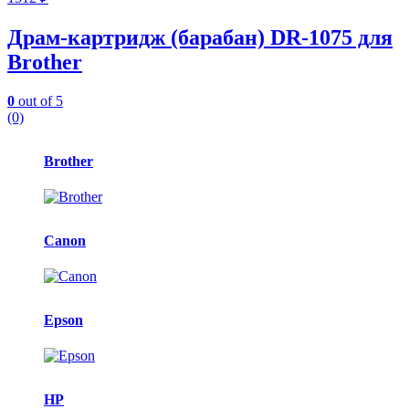
Драм-картридж (барабан) DR-1075 для
Brother
0
out of 5
(0)
Карусель
Brother
брендов
Canon
Epson
HP