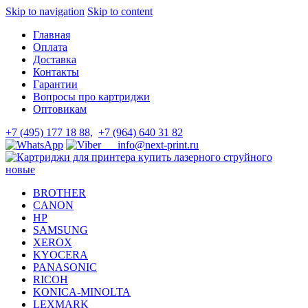
Skip to navigation
Skip to content
Главная
Оплата
Доставка
Контакты
Гарантии
Вопросы про картриджи
Оптовикам
+7 (495) 177 18 88,
+7 (964) 640 31 82
info@next-print.ru
BROTHER
CANON
HP
SAMSUNG
XEROX
KYOCERA
PANASONIC
RICOH
KONICA-MINOLTA
LEXMARK