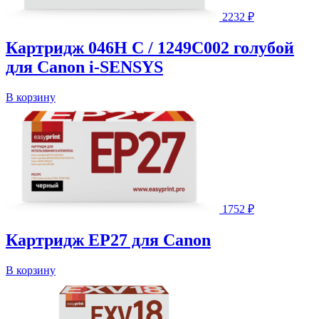
2232
₽
Картридж 046H C / 1249C002 голубой
для Canon i-SENSYS
В корзину
1752
₽
Картридж EP27 для Canon
В корзину