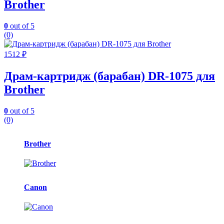
Brother
0
out of 5
(0)
1512
₽
Драм-картридж (барабан) DR-1075 для
Brother
0
out of 5
(0)
Карусель
Brother
брендов
Canon