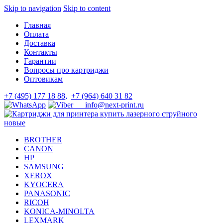
Skip to navigation
Skip to content
Главная
Оплата
Доставка
Контакты
Гарантии
Вопросы про картриджи
Оптовикам
+7 (495) 177 18 88,
+7 (964) 640 31 82
info@next-print.ru
BROTHER
CANON
HP
SAMSUNG
XEROX
KYOCERA
PANASONIC
RICOH
KONICA-MINOLTA
LEXMARK