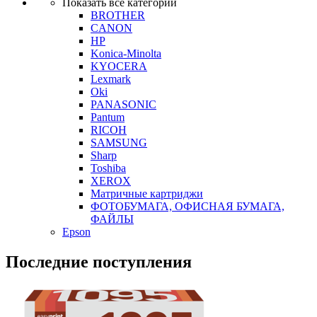
Показать все категории
BROTHER
CANON
HP
Konica-Minolta
KYOCERA
Lexmark
Oki
PANASONIC
Pantum
RICOH
SAMSUNG
Sharp
Toshiba
XEROX
Матричные картриджи
ФОТОБУМАГА, ОФИСНАЯ БУМАГА,
ФАЙЛЫ
Epson
Последние поступления