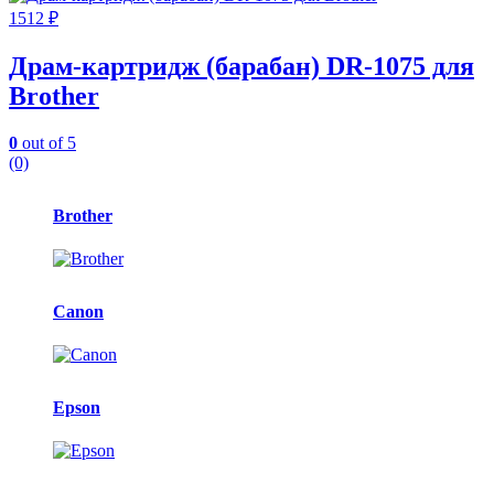
1512
₽
Драм-картридж (барабан) DR-1075 для
Brother
0
out of 5
(0)
Карусель
Brother
брендов
Canon
Epson