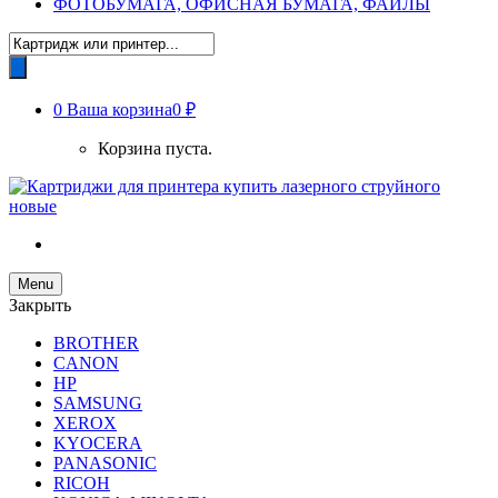
ФОТОБУМАГА, ОФИСНАЯ БУМАГА, ФАЙЛЫ
Поиск
товаров
0
Ваша корзина
0 ₽
Корзина пуста.
Menu
Закрыть
BROTHER
CANON
HP
SAMSUNG
XEROX
KYOCERA
PANASONIC
RICOH