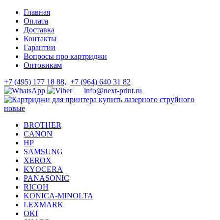
Skip
Skip
Главная
to
to
Оплата
navigation
content
Доставка
Контакты
Гарантии
Вопросы про картриджи
Оптовикам
+7 (495) 177 18 88,
+7 (964) 640 31 82
info@next-print.ru
BROTHER
CANON
HP
SAMSUNG
XEROX
KYOCERA
PANASONIC
RICOH
KONICA-MINOLTA
LEXMARK
OKI