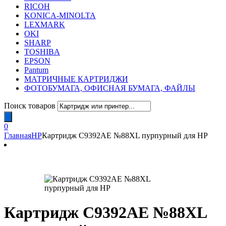
RICOH
KONICA-MINOLTA
LEXMARK
OKI
SHARP
TOSHIBA
EPSON
Pantum
МАТРИЧНЫЕ КАРТРИДЖИ
ФОТОБУМАГА, ОФИСНАЯ БУМАГА, ФАЙЛЫ
Поиск товаров
0
Главная
HP
Картридж C9392AE №88XL пурпурный для HP
Картридж C9392AE №88XL