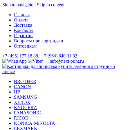
Skip to navigation
Skip to content
Главная
Оплата
Доставка
Контакты
Гарантии
Вопросы про картриджи
Оптовикам
+7 (495) 177 18 88,
+7 (964) 640 31 82
info@next-print.ru
BROTHER
CANON
HP
SAMSUNG
XEROX
KYOCERA
PANASONIC
RICOH
KONICA-MINOLTA
LEXMARK