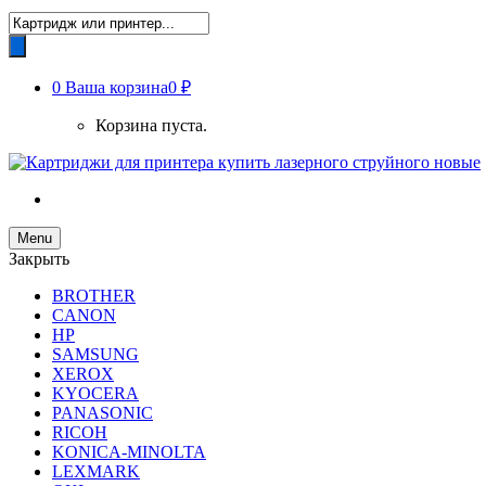
Поиск
товаров
0
Ваша корзина
0 ₽
Корзина пуста.
Menu
Закрыть
BROTHER
CANON
HP
SAMSUNG
XEROX
KYOCERA
PANASONIC
RICOH
KONICA-MINOLTA
LEXMARK