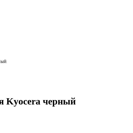
ный
я Kyocera черный