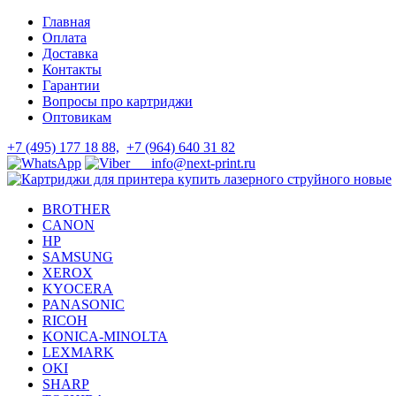
Skip
Skip
Главная
to
to
Оплата
navigation
content
Доставка
Контакты
Гарантии
Вопросы про картриджи
Оптовикам
+7 (495) 177 18 88,
+7 (964) 640 31 82
info@next-print.ru
BROTHER
CANON
HP
SAMSUNG
XEROX
KYOCERA
PANASONIC
RICOH
KONICA-MINOLTA
LEXMARK
OKI
SHARP