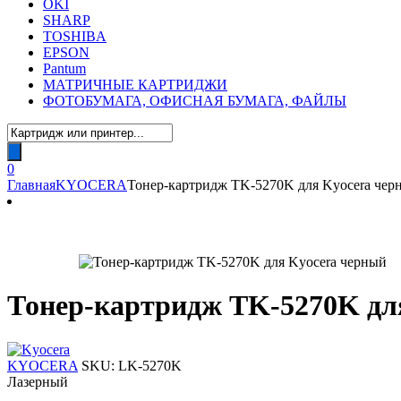
OKI
SHARP
TOSHIBA
EPSON
Pantum
МАТРИЧНЫЕ КАРТРИДЖИ
ФОТОБУМАГА, ОФИСНАЯ БУМАГА, ФАЙЛЫ
Поиск
товаров
0
Главная
KYOCERA
Тонер-картридж TK-5270K для Kyocera чер
Тонер-картридж TK-5270K дл
KYOCERA
SKU:
LK-5270K
Лазерный