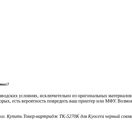
инах?
 заводских условиях, исключительно из оригинальных материало
торых, есть вероятность повредить ваш принтер или МФУ. Возм
г. Купить Тонер-картридж TK-5270K для Kyocera черный совме