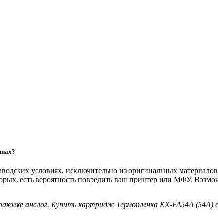
инах?
 заводских условиях, исключительно из оригинальных материало
торых, есть вероятность повредить ваш принтер или МФУ. Возм
упаковке аналог. Купить картридж Термопленка KX-FA54A (54A) д