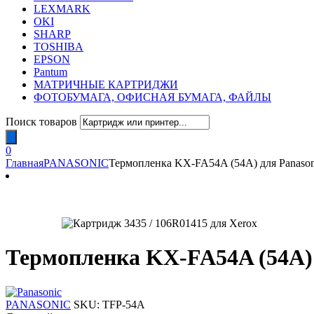
LEXMARK
OKI
SHARP
TOSHIBA
EPSON
Pantum
МАТРИЧНЫЕ КАРТРИДЖИ
ФОТОБУМАГА, ОФИСНАЯ БУМАГА, ФАЙЛЫ
Поиск товаров
0
Главная
PANASONIC
Термопленка KX-FA54A (54A) для Panason
Термопленка KX-FA54A (54A) 
PANASONIC
SKU:
TFP-54A