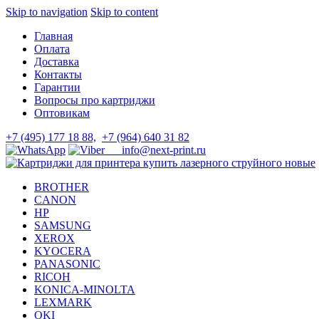
Skip to navigation
Skip to content
Главная
Оплата
Доставка
Контакты
Гарантии
Вопросы про картриджи
Оптовикам
+7 (495) 177 18 88,
+7 (964) 640 31 82
info@next-print.ru
BROTHER
CANON
HP
SAMSUNG
XEROX
KYOCERA
PANASONIC
RICOH
KONICA-MINOLTA
LEXMARK
OKI