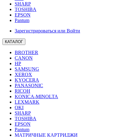
SHARP
TOSHIBA
EPSON
Pantum
Зарегистрироваться или Войти
КАТАЛОГ
BROTHER
CANON
HP
SAMSUNG
XEROX
KYOCERA
PANASONIC
RICOH
KONICA-MINOLTA
LEXMARK
OKI
SHARP
TOSHIBA
EPSON
Pantum
МАТРИЧНЫЕ КАРТРИДЖИ